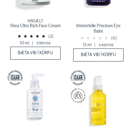
VINSÆLT
Shea Ultra Rich Face Cream
Immortelle Precious Eye
Balm
(2)
(0)
50 ml
|
5.550 ISK
15 ml
|
6.820 ISK
BÆTA VIÐ Í KÖRFU
BÆTA VIÐ Í KÖRFU