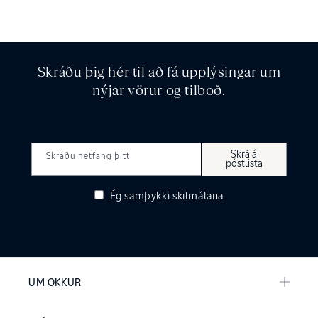
Skráðu þig hér til að fá upplýsingar um
nýjar vörur og tilboð.
Skrá á
Skráðu netfang þitt
póstlista
Ég samþykki
skilmálana
UM OKKUR