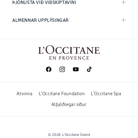
ÞJÓNUSTA VIÐ VIÐSKIPTAVINI
ALMENNAR UPPLÝSINGAR
Facebook
Instagram
YouTube
TikTok
Atvinna
L'Occitane Foundation
L'Occitane Spa
Alþjóðlegar síður
Greiðslumátar
© 2026,
L'Occitane Ísland