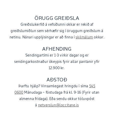
ÖRUGG GREIÐSLA
Greiðslukerfið á vefsíðunni okkar er rekið af
greiðslumiðlun sem sérhæfir sig í öruggum greiðslum á
netinu. Nánari upplýsingar er að finna í
skilmálum
okkar
.
AFHENDING
Sendingartími er 1-3 virkir dagar og er
sendingarkostnaður ókeypis fyrir allar pantanir yfir
12.900 kr.
AÐSTOÐ
Þarftu hjálp? Vinsamlegast hringdu í síma
545
0600
Mánudaga – föstudaga frá kl. 9-16 (Fyrir utan
almenna frídaga). Eða sendu okkur töluvpóst
á
netverslun@loccitane.is