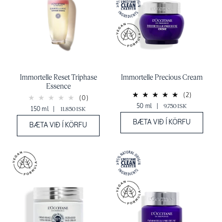
Immortelle Reset Triphase
Immortelle Precious Cream
Essence
(2)
(0)
50 ml
|
9.750 ISK
150 ml
|
11.850 ISK
BÆTA VIÐ Í KÖRFU
BÆTA VIÐ Í KÖRFU