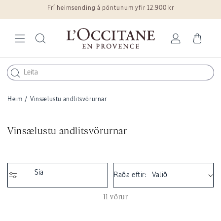
Frí heimsending á pöntunum yfir 12.900 kr
Fara í efni
Skrá
Karfa
inn
Heim
/
Vinsælustu andlitsvörurnar
V
Vinsælustu andlitsvörurnar
ö
r
u
Sía
Raða eftir:
l
í
11 vörur
n
a