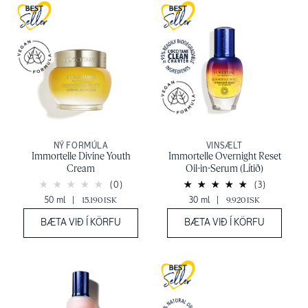
:
NÝ FORMÚLA
VINSÆLT
Immortelle Divine Youth
Immortelle Overnight Reset
Cream
Oil-in-Serum (Lítið)
(0)
(3)
50 ml
|
15.190 ISK
30 ml
|
9.920 ISK
BÆTA VIÐ Í KÖRFU
BÆTA VIÐ Í KÖRFU