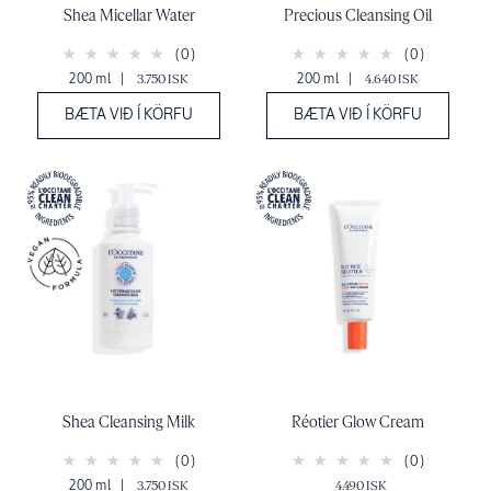
Shea Micellar Water
Precious Cleansing Oil
(0)
(0)
200 ml
|
3.750 ISK
200 ml
|
4.640 ISK
BÆTA VIÐ Í KÖRFU
BÆTA VIÐ Í KÖRFU
Shea Cleansing Milk
Réotier Glow Cream
(0)
(0)
200 ml
|
3.750 ISK
4.490 ISK