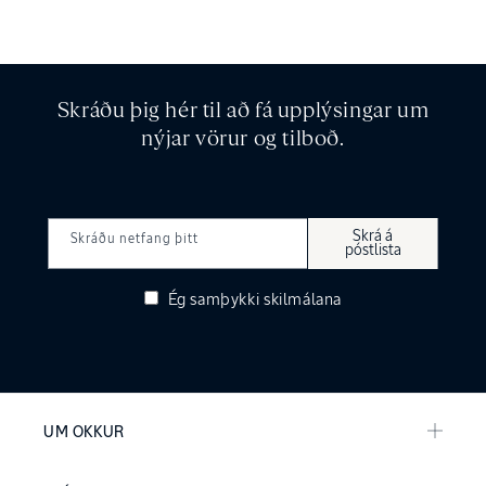
Skráðu þig hér til að fá upplýsingar um
nýjar vörur og tilboð.
Skrá á
Skráðu netfang þitt
póstlista
Ég samþykki
skilmálana
UM OKKUR