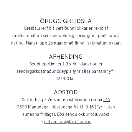
ÖRUGG GREIÐSLA
Greiðslukerfið á vefsíðunni okkar er rekið af
greiðslumiðlun sem sérhæfir sig í öruggum greiðslum á
netinu. Nánari upplýsingar er að finna í
skilmálum
okkar
.
AFHENDING
Sendingartími er 1-3 virkir dagar og er
sendingarkostnaður ókeypis fyrir allar pantanir yfir
12.900 kr.
AÐSTOÐ
Þarftu hjálp? Vinsamlegast hringdu í síma
545
0600
Mánudaga – föstudaga frá kl. 9-16 (Fyrir utan
almenna frídaga). Eða sendu okkur töluvpóst
á
netverslun@loccitane.is