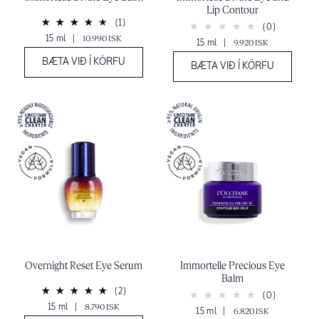
Lip Contour
(1)
(0)
15 ml
|
10.990 ISK
15 ml
|
9.920 ISK
BÆTA VIÐ Í KÖRFU
BÆTA VIÐ Í KÖRFU
Overnight Reset Eye Serum
Immortelle Precious Eye
Balm
(2)
(0)
15 ml
|
8.790 ISK
15 ml
|
6.820 ISK