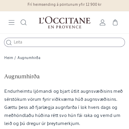
Frí heimsending á pöntunum yfir 12.900 kr
Fara í efni
Skrá
Karfa
inn
Heim
/
Augnumhirða
V
Augnumhirða
ö
r
Endurheimtu ljómandi og bjart útlit augnsvæðisins með
u
sérstökum vörum fyrir viðkvæma húð augnsvæðisins.
l
Gættu þess að fjarlægja augnfarða í lok hvers dags og
í
meðhöndlaðu húðina rétt svo hún fái raka og vernd um
n
leið og þú dregur úr þreytumerkjum.
a