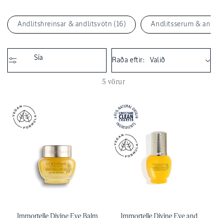
:
Andlitshreinsar & andlitsvötn (16)
Andlitsserum & andli
Sía
Raða eftir:
5 vörur
Immortelle Divine Eye Balm
Immortelle Divine Eye and