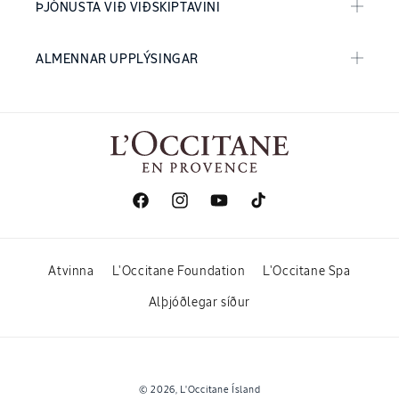
ÞJÓNUSTA VIÐ VIÐSKIPTAVINI
ALMENNAR UPPLÝSINGAR
Facebook
Instagram
YouTube
TikTok
Atvinna
L'Occitane Foundation
L'Occitane Spa
Alþjóðlegar síður
Greiðslumátar
© 2026,
L'Occitane Ísland