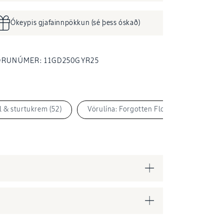
Ókeypis gjafainnpökkun (sé þess óskað)
gga
VÖRUNÚMER:
ÖRUNÚMER:
11GD250GYR25
l & sturtukrem (52)
Vörulína: Forgotten Flowers (28)