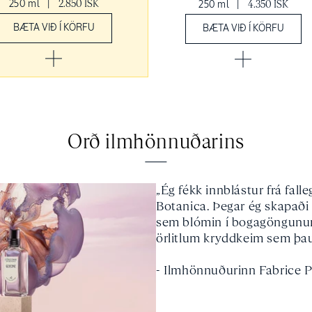
250 ml
|
2.850 ISK
250 ml
|
4.350 ISK
BÆTA VIÐ Í KÖRFU
BÆTA VIÐ Í KÖRFU
Orð ilmhönnuðarins
„Ég fékk innblástur frá falle
Botanica. Þegar ég skapaði
sem blómin í bogagöngunu
örlitlum kryddkeim sem þau 
- Ilmhönnuðurinn Fabrice P