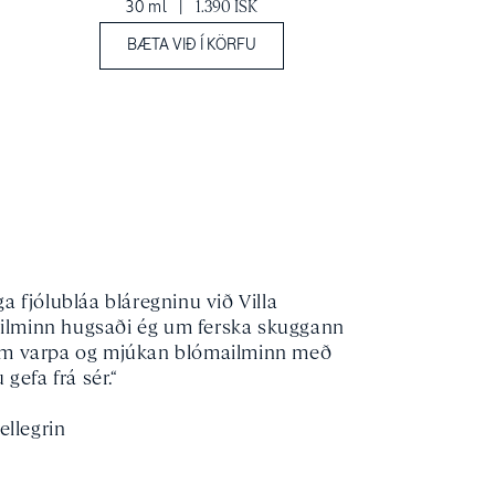
30 ml
|
1.390 ISK
BÆTA VIÐ Í KÖRFU
ga fjólubláa bláregninu við Villa
 ilminn hugsaði ég um ferska skuggann
m varpa og mjúkan blómailminn með
gefa frá sér.“
ellegrin