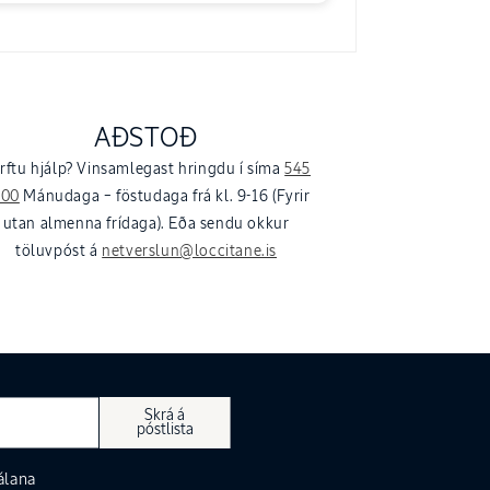
AÐSTOÐ
rftu hjálp? Vinsamlegast hringdu í síma
545
600
Mánudaga – föstudaga frá kl. 9-16 (Fyrir
utan almenna frídaga). Eða sendu okkur
töluvpóst á
netverslun@loccitane.is
Skrá á
póstlista
álana