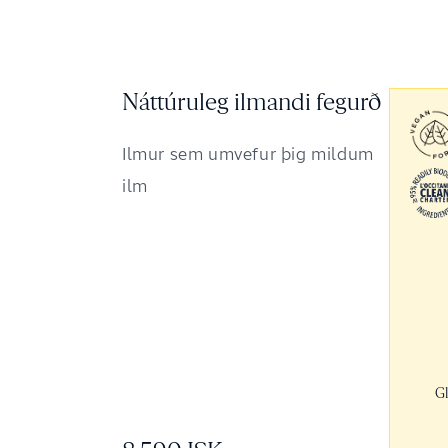
Náttúruleg ilmandi fegurð
Ilmur sem umvefur þig mildum
ilm
G