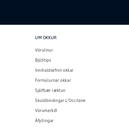
UM OKKUR
Vörulínur
Bjútítips
Innihaldsefnin okkar
Formúlurnar okkar
Sjálfbær ræktun
Skuldbindingar L'Occitane
Vörumerkið
Áfyllingar