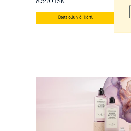
8.590 ISK
Bæta öllu við í körfu