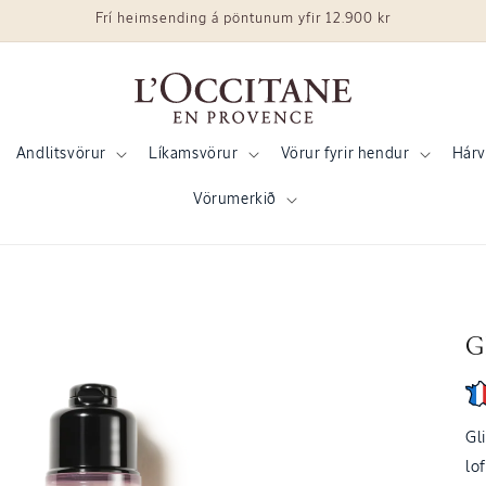
Frí heimsending á pöntunum yfir 12.900 kr
Andlitsvörur
Líkamsvörur
Vörur fyrir hendur
Hárv
Vörumerkið
G
Gl
lo