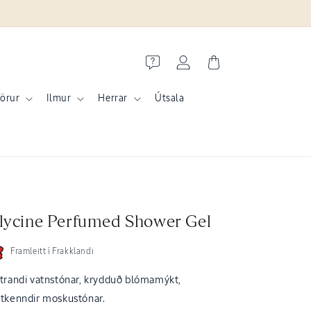
Skrá
Karfa
inn
örur
Ilmur
Herrar
Útsala
lycine Perfumed Shower Gel
Framleitt í Frakklandi
itrandi vatnstónar, krydduð blóma­mýkt,
ftkenndir moskustónar.