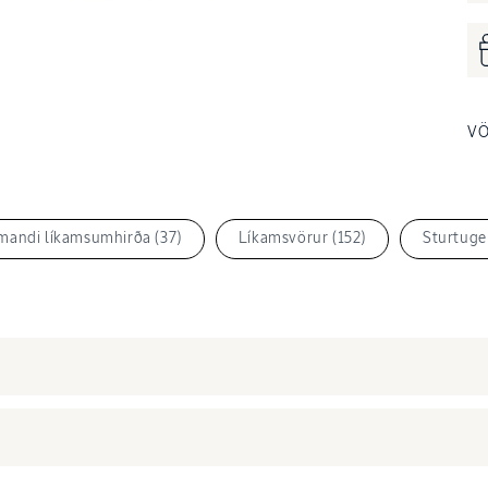
Opna
miðil
4
í
sprettiglu
V
lmandi líkamsumhirða (37)
Líkamsvörur (152)
Sturtuge