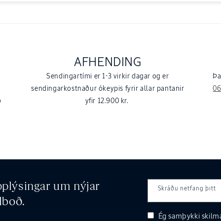
AFHENDING
Sendingartími er 1-3 virkir dagar og er
Þa
sendingarkostnaður ókeypis fyrir allar pantanir
0
ð
yfir 12.900 kr.
upplýsingar um nýjar
Skráðu netfang þitt
lboð.
Ég samþykki
skilm