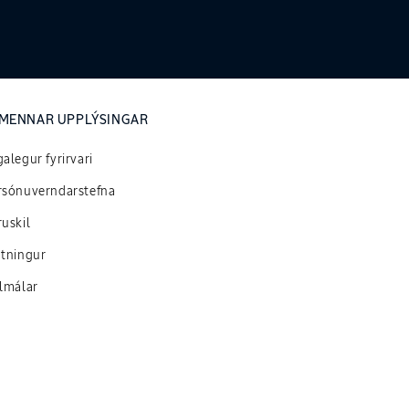
MENNAR UPPLÝSINGAR
alegur fyrirvari
rsónuverndarstefna
uskil
utningur
ilmálar