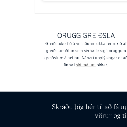
ÖRUGG GREIÐSLA
Greiðslukerfið á vefsíðunni okkar er rekið af
greiðslumiðlun sem sérhæfir sig í öruggum
greiðslum á netinu. Nánari upplýsingar er a
finna í
skilmálum
okkar
.
Skráðu þig hér til að fá 
vörur og ti