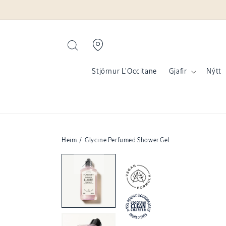
Fara í efni
Stjörnur L'Occitane
Gjafir
Nýtt
Heim
/
Glycine Perfumed Shower Gel