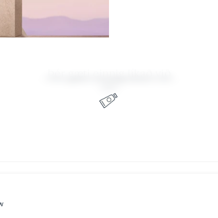
Þér gæti einnig líkað við
ew