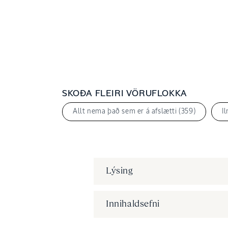
Opna
miðil
3
í
sprettiglugga
SKOÐA FLEIRI VÖRUFLOKKA
Allt nema það sem er á afslætti (359)
I
Lýsing
Innihaldsefni