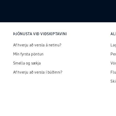
ÞJÓNUSTA VIÐ VIÐSKIPTAVINI
AL
Af hverju að versla á netinu?
Lag
Mín fyrsta pöntun
Pe
Smella og sækja
Vör
Af hverju að versla í búðinni?
Fl
Sk