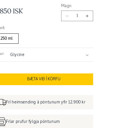
Magn
enjulegt
.850 ISK
Minnka
Auka
erð
magn
magn
rð:
fyrir
fyrir
Glycine
Glycine
250 ml
Perfumed
Perfumed
Shower
Shower
Gel
Gel
ur:
BÆTA VIÐ Í KÖRFU
Frí heimsending á pöntunum yfir 12.900 kr
Fríar prufur fylgja pöntunum